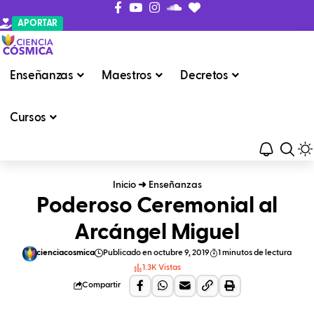
APORTAR
Enseñanzas
Maestros
Decretos
Cursos
Inicio
➜
Enseñanzas
Poderoso Ceremonial al
Arcángel Miguel
cienciacosmica
Publicado en octubre 9, 2019
1 minutos de lectura
1.3K Vistas
Compartir