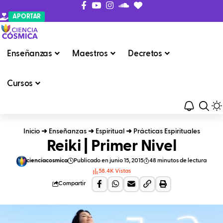
APORTAR
Enseñanzas
Maestros
Decretos
Cursos
Inicio
➜
Enseñanzas
➜
Espiritual
➜
Prácticas Espirituales
Reiki | Primer Nivel
cienciacosmica
Publicado en junio 15, 2015
48 minutos de lectura
58.4K Vistas
Compartir