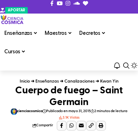
APORTAR
Enseñanzas
Maestros
Decretos
Cursos
Inicio
➜
Enseñanzas
➜
Canalizaciones
➜
Kwan Yin
Cuerpo de fuego – Saint
Germain
cienciacosmica
Publicado en mayo 31, 2015
2 minutos de lectura
3.1K Vistas
Compartir