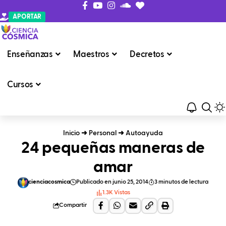
APORTAR
Enseñanzas
Maestros
Decretos
Cursos
Inicio
➜
Personal
➜
Autoayuda
24 pequeñas maneras de
amar
cienciacosmica
Publicado en junio 25, 2014
3 minutos de lectura
1.3K Vistas
Compartir