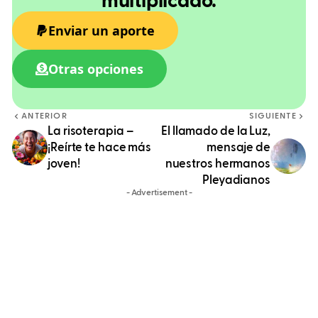
multiplicado.
Enviar un aporte
Otras opciones
ANTERIOR
SIGUIENTE
La risoterapia –
El llamado de la Luz,
¡Reírte te hace más
mensaje de
joven!
nuestros hermanos
Pleyadianos
- Advertisement -