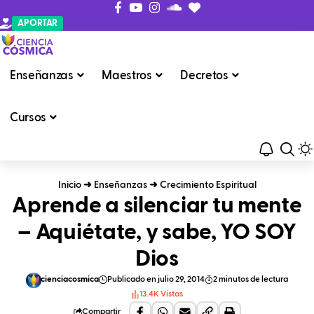
APORTAR
Enseñanzas
Maestros
Decretos
Cursos
Inicio
➜
Enseñanzas
➜
Crecimiento Espiritual
Aprende a silenciar tu mente
– Aquiétate, y sabe, YO SOY
Dios
cienciacosmica
Publicado en julio 29, 2014
2 minutos de lectura
13.4K Vistas
Compartir