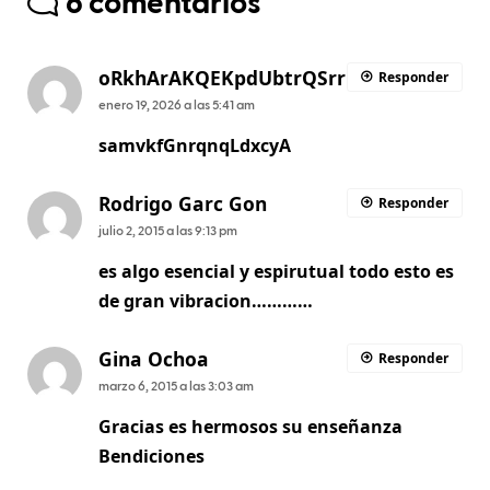
6 comentarios
oRkhArAKQEKpdUbtrQSrr
Responder
enero 19, 2026 a las 5:41 am
samvkfGnrqnqLdxcyA
Rodrigo Garc Gon
Responder
julio 2, 2015 a las 9:13 pm
es algo esencial y espirutual todo esto es
de gran vibracion…………
Gina Ochoa
Responder
marzo 6, 2015 a las 3:03 am
Gracias es hermosos su enseñanza
Bendiciones