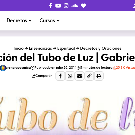
Decretos
Cursos
Inicio
➜
Enseñanzas
➜
Espiritual
➜
Decretos y Oraciones
ión del Tubo de Luz | Gabrie
cienciacosmica
Publicado en julio 26, 2014
5 minutos de lectura
25.8K Vista
Compartir