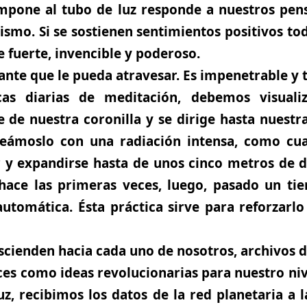
ompone al
tubo de luz
responde a nuestros pens
ismo. Si se sostienen sentimientos positivos tod
ce
fuerte, invencible y poderoso.
nte que le pueda atravesar. Es impenetrable y t
cas diarias de meditación, debemos visual
 de nuestra coronilla y se dirige hasta nuestr
Veámoslo con una radiación intensa, como cu
r y expandirse hasta de unos cinco metros de 
 hace las primeras veces, luego, pasado un ti
 automática.
Ésta práctica sirve para reforzarl
escienden hacia cada uno de nosotros, archivos 
es como ideas revolucionarias para nuestro niv
uz, recibimos los datos de
la red planetaria a 