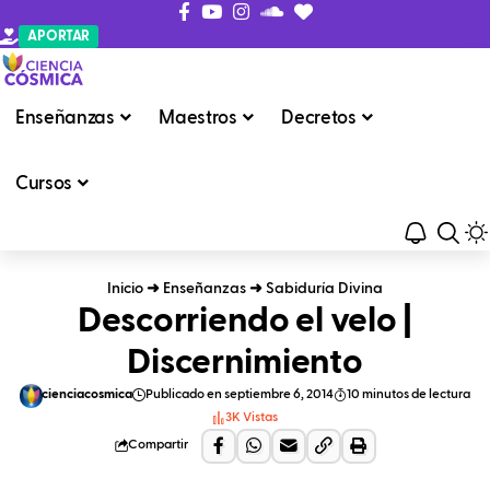
APORTAR
Enseñanzas
Maestros
Decretos
Cursos
Inicio
➜
Enseñanzas
➜
Sabiduría Divina
Descorriendo el velo |
Discernimiento
cienciacosmica
Publicado en septiembre 6, 2014
10 minutos de lectura
3K Vistas
Compartir