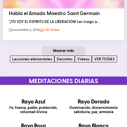
Habla el Amado Maestro Saint Germain
"¡YO SOY EL ESPÍRITU DE LA LIBERACIÓN! Les traigo a…
noviembre 2, 2014
3.3K Vistas
Mostrar más
Lecciones elementales
Decretos
Videos
VER TODAS
MEDITACIONES DIARIAS
Rayo Azul
Rayo Dorado
Fe, fuerza, poder, protección,
Iluminación, discernimiento
voluntad divina
sabiduría, paz, armonía
Rayo Rosa
Rayo Blanco