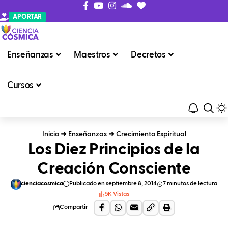
APORTAR
Enseñanzas
Maestros
Decretos
Cursos
Inicio
➜
Enseñanzas
➜
Crecimiento Espiritual
Los Diez Principios de la
Creación Consciente
cienciacosmica
Publicado en septiembre 8, 2014
7 minutos de lectura
5K Vistas
Compartir