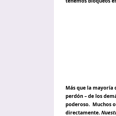
tenemos bloqueos emo
Más que la mayoría d
perdón
– de los demá
poderoso. Muchos ot
directamente.
Nuest