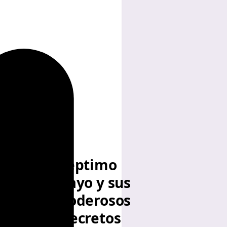
El
Séptimo
Rayo y sus
Poderosos
Decretos