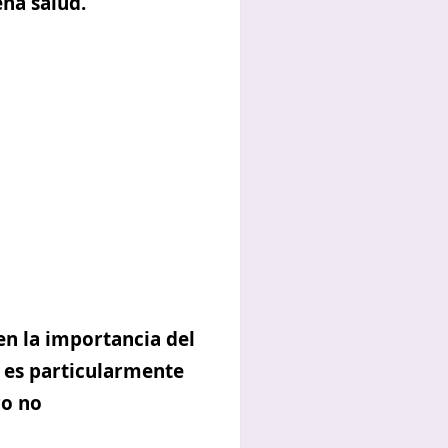
ena salud.
en la
importancia del
 es particularmente
ro no