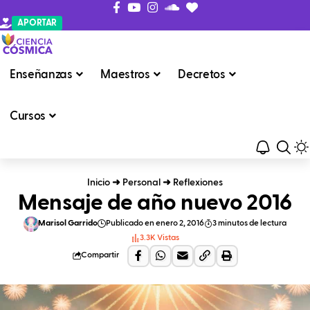
APORTAR
Enseñanzas
Maestros
Decretos
Cursos
Inicio
➜
Personal
➜
Reflexiones
Mensaje de año nuevo 2016
Marisol Garrido
Publicado en enero 2, 2016
3 minutos de lectura
3.3K Vistas
Compartir