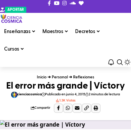
APORTAR
Enseñanzas
Maestros
Decretos
Cursos
Inicio
➜
Personal
➜
Reflexiones
El error más grande | Víctory
cienciacosmica
Publicado en junio 4, 2015
2 minutos de lectura
1.3K Vistas
Compartir