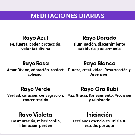
MEDITACIONES DIARIAS
Rayo Azul
Rayo Dorado
Fe, fuerza, poder, protección,
Iluminación, discernimiento
voluntad divina
sabiduría, paz, armonía
Rayo Rosa
Rayo Blanco
Amor Divino, adoración, confort,
Pureza, creatividad, Resurrección y
cohesión
Ascensión
Rayo Verde
Rayo Oro Rubí
Verdad, curación, consagración,
Paz, Gracia, Saneamiento, Provisión
concentración
y Ministerio
Rayo Violeta
Iniciación
Trasmutación, misericordia,
Lecciones esenciales. Inicia tu
liberación, perdón
estudio por aquí