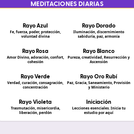
MEDITACIONES DIARIAS
Rayo Azul
Rayo Dorado
Fe, fuerza, poder, protección,
Iluminación, discernimiento
voluntad divina
sabiduría, paz, armonía
Rayo Rosa
Rayo Blanco
Amor Divino, adoración, confort,
Pureza, creatividad, Resurrección y
cohesión
Ascensión
Rayo Verde
Rayo Oro Rubí
Verdad, curación, consagración,
Paz, Gracia, Saneamiento, Provisión
concentración
y Ministerio
Rayo Violeta
Iniciación
Trasmutación, misericordia,
Lecciones esenciales. Inicia tu
liberación, perdón
estudio por aquí