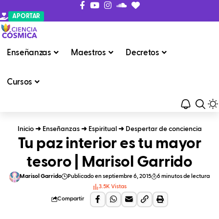
APORTAR
Enseñanzas
Maestros
Decretos
Cursos
Inicio
➜
Enseñanzas
➜
Espiritual
➜
Despertar de conciencia
Tu paz interior es tu mayor
tesoro | Marisol Garrido
Marisol Garrido
Publicado en septiembre 6, 2015
6 minutos de lectura
3.5K Vistas
Compartir