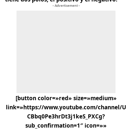
- Advertisement -
[button color=»red» size=»medium»
link=»https://www.youtube.com/channel/U
CBbq0Pe3hrDt3j1keS_PXCg?
sub_confirmation=1″ icon=»»