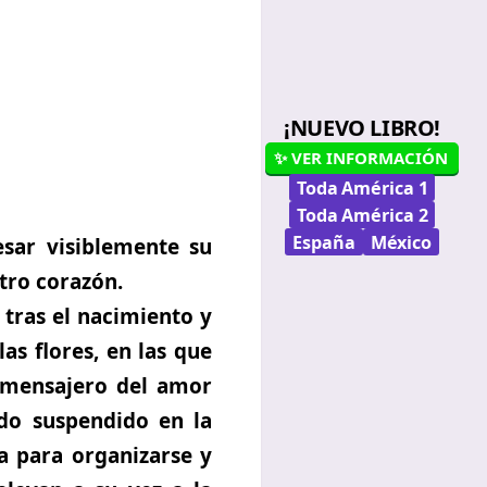
¡NUEVO LIBRO!
✨ VER INFORMACIÓN
Toda América 1
Toda América 2
España
México
sar visiblemente su
tro corazón.
 tras el nacimiento y
as flores, en las que
 mensajero del amor
do suspendido en la
a para organizarse y