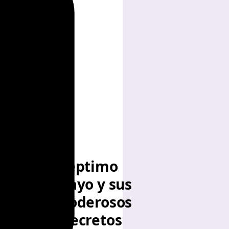
El
Séptimo
Rayo y sus
Poderosos
Decretos