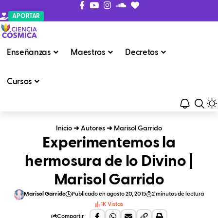
APORTAR
Enseñanzas
Maestros
Decretos
Cursos
Inicio
➜
Autores
➜
Marisol Garrido
Experimentemos la
hermosura de lo Divino |
Marisol Garrido
Marisol Garrido
Publicado en agosto 20, 2015
2 minutos de lectura
1K Vistas
Compartir