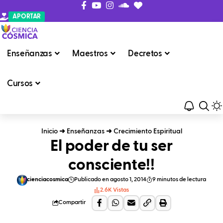
APORTAR
Enseñanzas
Maestros
Decretos
Cursos
Inicio
➜
Enseñanzas
➜
Crecimiento Espiritual
El poder de tu ser
consciente!!
cienciacosmica
Publicado en agosto 1, 2014
9 minutos de lectura
2.6K Vistas
Compartir