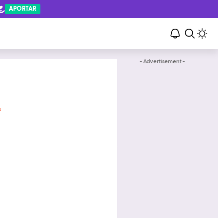
APORTAR
- Advertisement -
s