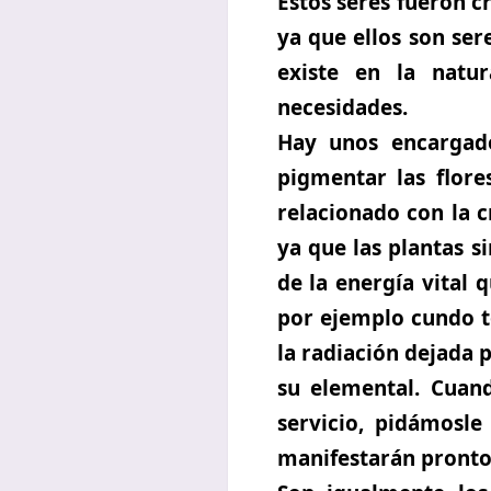
Estos seres fueron c
ya que ellos son ser
existe en la natu
necesidades.
Hay unos encargado
pigmentar las flores
relacionado con la c
ya que las plantas s
de la energía vital 
por ejemplo cundo to
la radiación dejada p
su elemental. Cuan
servicio, pidámosl
manifestarán pronto