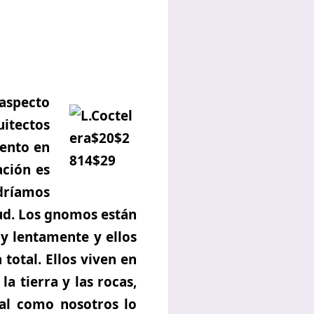
aspecto
uitectos
mento en
ación es
dríamos
tud. Los gnomos están
uy lentamente y ellos
total. Ellos viven en
la tierra y las rocas,
tal como nosotros lo