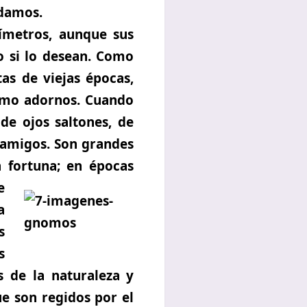
adamos.
ímetros, aunque sus
 si lo desean. Como
as de viejas épocas,
como adornos. Cuando
de ojos saltones, de
 amigos. Son grandes
a fortuna; en épocas
e
a
s
s
s de la naturaleza y
e son regidos por el