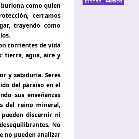
España
México
sa burlona como quien
otección, cerramos
gar, trayendo como
los.
on corrientes de vida
 tierra, agua, aire y
or y sabiduría. Seres
ido del paraíso en el
endo sus enseñanzas
s del reino mineral,
 pueden discernir ni
 desequilibrantes. No
ue no pueden analizar