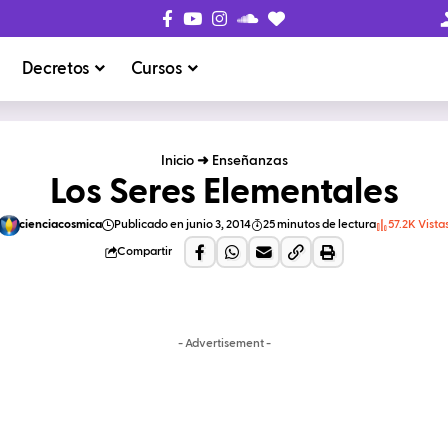
Decretos
Cursos
Inicio
➜
Enseñanzas
Los Seres Elementales
cienciacosmica
Publicado en junio 3, 2014
25 minutos de lectura
57.2K Vista
Compartir
- Advertisement -