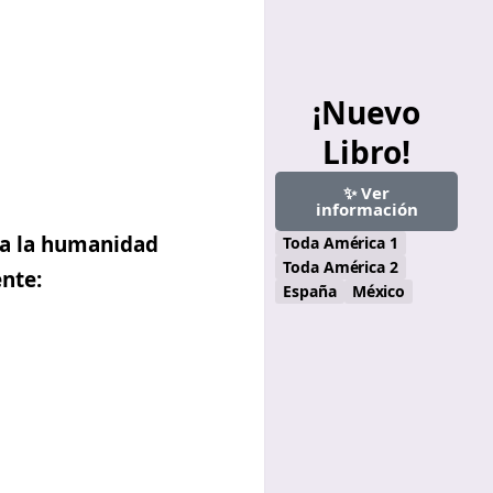
¡Nuevo
Libro!
✨ Ver
información
 a la humanidad
Toda América 1
Toda América 2
nte:
España
México