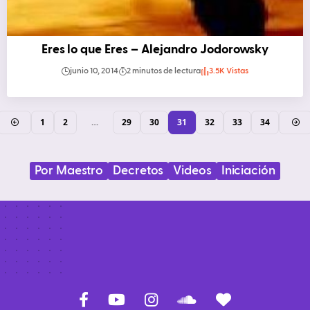
Eres lo que Eres – Alejandro Jodorowsky
junio 10, 2014
2 minutos de lectura
3.5K Vistas
1
2
…
29
30
31
32
33
34
Por Maestro
Decretos
Videos
Iniciación