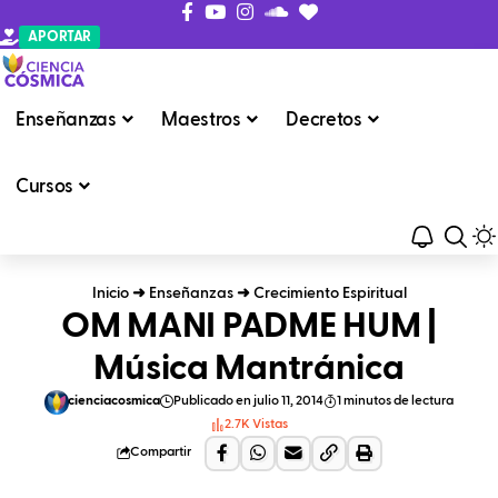
APORTAR
Enseñanzas
Maestros
Decretos
Cursos
Inicio
➜
Enseñanzas
➜
Crecimiento Espiritual
OM MANI PADME HUM |
Música Mantránica
cienciacosmica
Publicado en julio 11, 2014
1 minutos de lectura
2.7K Vistas
Compartir