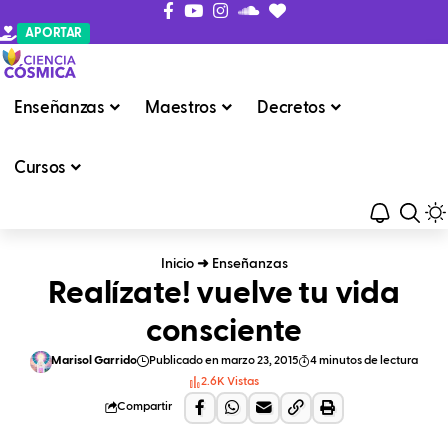
APORTAR
Enseñanzas
Maestros
Decretos
Cursos
Inicio
➜
Enseñanzas
Realízate! vuelve tu vida
consciente
Marisol Garrido
Publicado en marzo 23, 2015
4 minutos de lectura
2.6K Vistas
Compartir