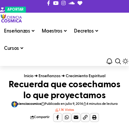
APORTAR
Enseñanzas
Maestros
Decretos
Cursos
Inicio
➜
Enseñanzas
➜
Crecimiento Espiritual
Recuerda que cosechamos
lo que proyectamos
cienciacosmica
Publicado en julio 9, 2014
4 minutos de lectura
1.1K Vistas
Compartir