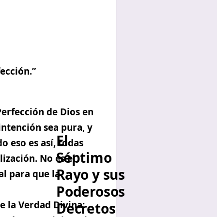
ección.”
Perfección de Dios en
 intención sea pura, y
El
do eso es así,
todas
Séptimo
lización
. No es el
Rayo y sus
al para que la
Poderosos
e la Verdad Divina:
Decretos