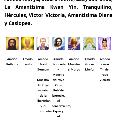
La Amantísima Kwan Yin, Tranquilino,
Hércules, Victor Victoria, Amantísima Diana
y Casiopea.
Amado
Amado
Amado
Amado
Amado
Amada
Amada
Kuthumi
Lanto
Saint
Jesucristo
Maestro
Madre
Kwan
Germain
–
el Morya
María
Yin del
–
Maestro
rayo
Maestro
del rayo
violeta
del Rayo
Oro-
violeta
Rubí de
de la
la grácia,
liberación
el
y la
saneamiento,
transmutación
la paz y
el