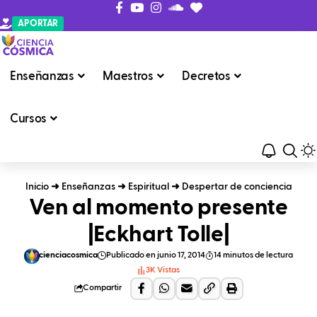
APORTAR
Enseñanzas
Maestros
Decretos
Cursos
Inicio
➜
Enseñanzas
➜
Espiritual
➜
Despertar de conciencia
Ven al momento presente
|Eckhart Tolle|
cienciacosmica
Publicado en junio 17, 2014
14 minutos de lectura
3K Vistas
Compartir