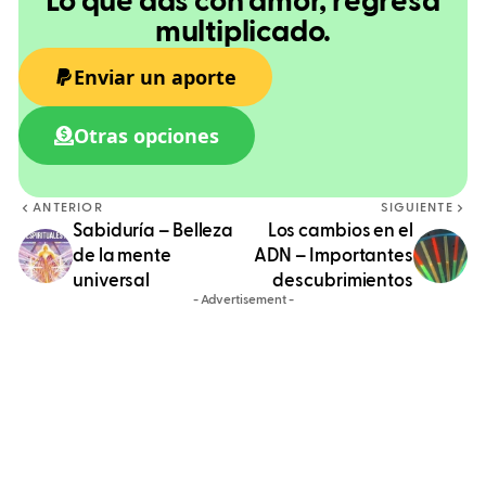
Lo que das con amor, regresa
multiplicado.
Enviar un aporte
Otras opciones
ANTERIOR
SIGUIENTE
Sabiduría – Belleza
Los cambios en el
de la mente
ADN – Importantes
universal
descubrimientos
- Advertisement -