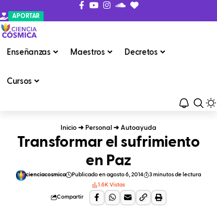
APORTAR
Enseñanzas
Maestros
Decretos
Cursos
Inicio
➜
Personal
➜
Autoayuda
Transformar el sufrimiento
en Paz
cienciacosmica
Publicado en agosto 6, 2014
3 minutos de lectura
1.6K Vistas
Compartir