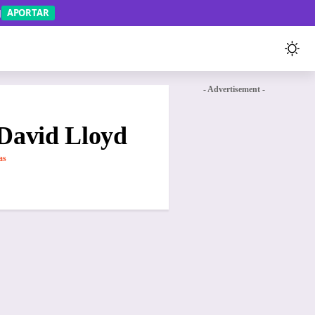
APORTAR
- Advertisement -
 David Lloyd
as