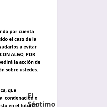
ndo por cuenta
ido el caso de la
yudarlos a evitar
O CON ALGO, POR
dirá la acción de
El
ón sobre ustedes.
Séptimo
Rayo y sus
ca, que
Poderosos
ca, condenación o
Decretos
sto en el futuro?