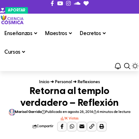
APORTAR
Enseñanzas
Maestros
Decretos
Cursos
Inicio
➜
Personal
➜
Reflexiones
Retorna al templo
verdadero – Reflexión
Marisol Garrido
Publicado en agosto 26, 2014
4 minutos de lectura
1K Vistas
Compartir