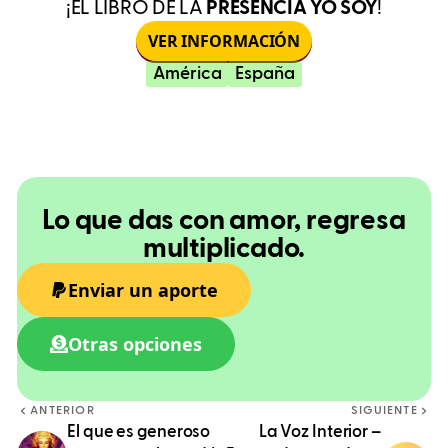
¡EL LIBRO DE LA
PRESENCIA YO SOY
!
VER INFORMACIÓN
América
España
Lo que das con amor, regresa
multiplicado.
Enviar un aporte
Otras opciones
ANTERIOR
SIGUIENTE
El que es generoso
La Voz Interior –