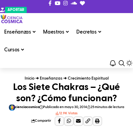
APORTAR
Enseñanzas
Maestros
Decretos
Cursos
Inicio
➜
Enseñanzas
➜
Crecimiento Espiritual
Los Siete Chakras – ¿Qué
son? ¿Cómo funcionan?
cienciacosmica
Publicado en mayo 30, 2014
25 minutos de lectura
12.9K Vistas
Compartir