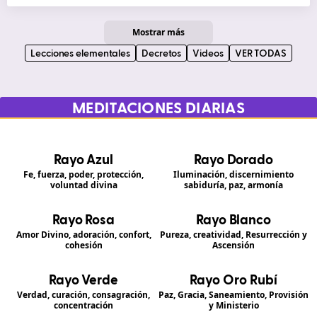
Mostrar más
Lecciones elementales
Decretos
Videos
VER TODAS
MEDITACIONES DIARIAS
Rayo Azul
Rayo Dorado
Fe, fuerza, poder, protección,
Iluminación, discernimiento
voluntad divina
sabiduría, paz, armonía
Rayo Rosa
Rayo Blanco
Amor Divino, adoración, confort,
Pureza, creatividad, Resurrección y
cohesión
Ascensión
Rayo Verde
Rayo Oro Rubí
Verdad, curación, consagración,
Paz, Gracia, Saneamiento, Provisión
concentración
y Ministerio