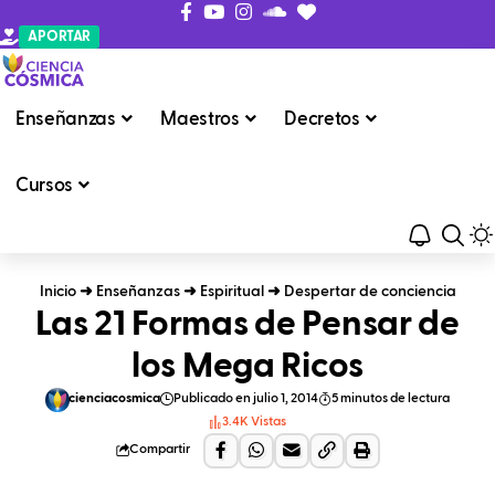
APORTAR
Enseñanzas
Maestros
Decretos
Cursos
Inicio
➜
Enseñanzas
➜
Espiritual
➜
Despertar de conciencia
Las 21 Formas de Pensar de
los Mega Ricos
cienciacosmica
Publicado en julio 1, 2014
5 minutos de lectura
3.4K Vistas
Compartir