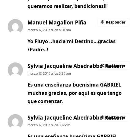
queramos realizar, bendiciones!!
Manuel Magallon Piña
Responder
marzo 17, 2015 a las 5:01 am
Yo Fluyo ..hacia mi Destino…gracias
/Padre..!
Sylvia Jacqueline Abedrabbo Kattan
Responder
marzo 17, 2015 a las 3:25 am
Es una enseñanza buenísima GABRIEL
muchas gracias, por aquí es que tengo
que comenzar.
Sylvia Jacqueline Abedrabbo Kattan
Responder
marzo 17, 2015 a las 3:12 am
Es una eseñanza buenísima GABRIEL