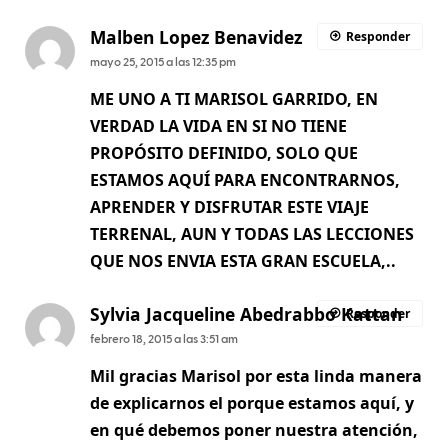
Malben Lopez Benavidez
Responder
mayo 25, 2015 a las 12:35 pm
ME UNO A TI MARISOL GARRIDO, EN
VERDAD LA VIDA EN SI NO TIENE
PROPÓSITO DEFINIDO, SOLO QUE
ESTAMOS AQUÍ PARA ENCONTRARNOS,
APRENDER Y DISFRUTAR ESTE VIAJE
TERRENAL, AUN Y TODAS LAS LECCIONES
QUE NOS ENVIA ESTA GRAN ESCUELA,..
Sylvia Jacqueline Abedrabbo Kattan
Responder
febrero 18, 2015 a las 3:51 am
Mil gracias Marisol por esta linda manera
de explicarnos el porque estamos aquí, y
en qué debemos poner nuestra atención,