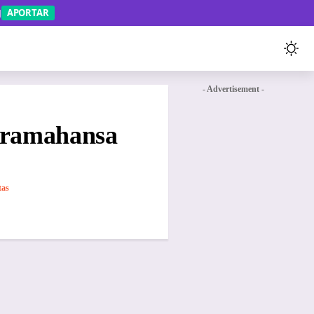
APORTAR
- Advertisement -
Paramahansa
tas