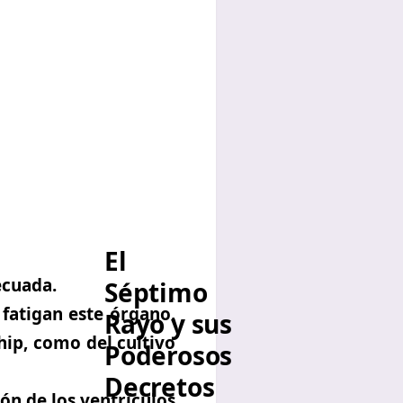
El
ecuada.
Séptimo
 fatigan este órgano.
Rayo y sus
hip, como del cultivo
Poderosos
Decretos
ón de los ventrículos