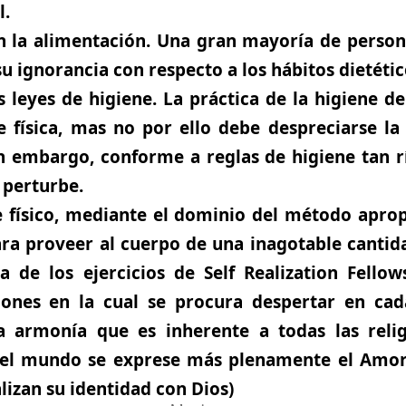
l.
en la alimentación. Una gran mayoría de perso
su ignorancia con respecto a los hábitos dietétic
 leyes de higiene. La práctica de la higiene d
e física, mas no por ello debe despreciarse l
in embargo, conforme a reglas de higiene tan 
 perturbe.
e físico, mediante el dominio del método apro
para proveer al cuerpo de una inagotable cantida
a de los ejercicios de Self Realization Fellows
ciones en la cual se procura despertar en ca
a armonía que es inherente a todas las relig
n el mundo se exprese más plenamente el
Amo
izan su identidad con Dios)