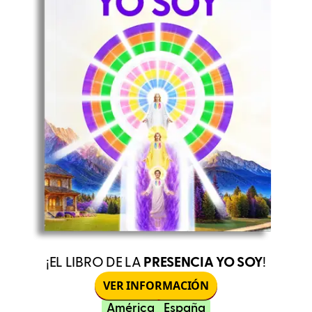
¡EL LIBRO DE LA
PRESENCIA YO SOY
!
VER INFORMACIÓN
América
España