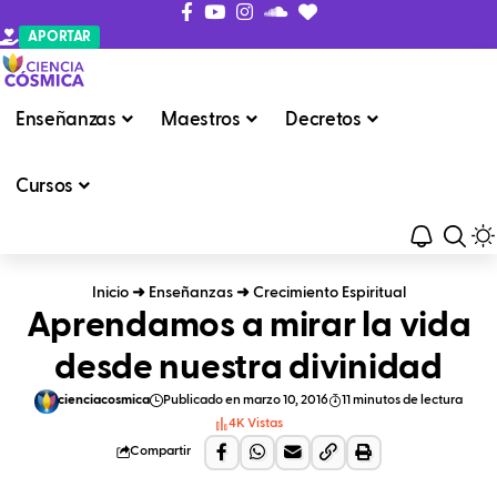
APORTAR
Enseñanzas
Maestros
Decretos
Cursos
Inicio
➜
Enseñanzas
➜
Crecimiento Espiritual
Aprendamos a mirar la vida
desde nuestra divinidad
cienciacosmica
Publicado en marzo 10, 2016
11 minutos de lectura
4K Vistas
Compartir