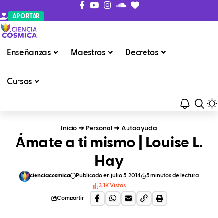
APORTAR
Enseñanzas
Maestros
Decretos
Cursos
Inicio
➜
Personal
➜
Autoayuda
Ámate a ti mismo | Louise L.
Hay
cienciacosmica
Publicado en julio 5, 2014
5 minutos de lectura
3.1K Vistas
Compartir