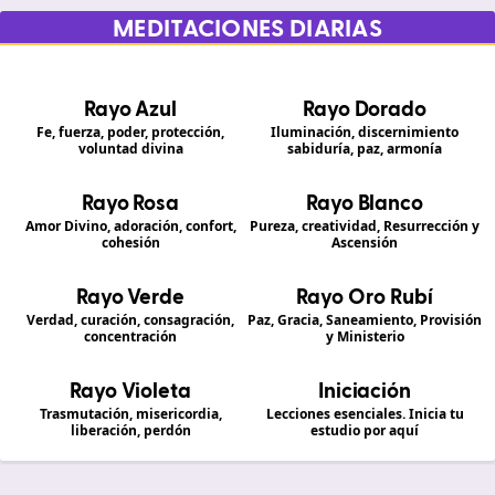
MEDITACIONES DIARIAS
Rayo Azul
Rayo Dorado
Fe, fuerza, poder, protección,
Iluminación, discernimiento
voluntad divina
sabiduría, paz, armonía
Rayo Rosa
Rayo Blanco
Amor Divino, adoración, confort,
Pureza, creatividad, Resurrección y
cohesión
Ascensión
Rayo Verde
Rayo Oro Rubí
Verdad, curación, consagración,
Paz, Gracia, Saneamiento, Provisión
concentración
y Ministerio
Rayo Violeta
Iniciación
Trasmutación, misericordia,
Lecciones esenciales. Inicia tu
liberación, perdón
estudio por aquí