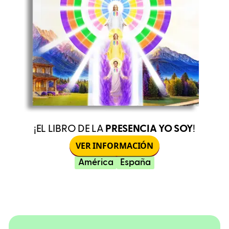
¡EL LIBRO DE LA
PRESENCIA YO SOY
!
VER INFORMACIÓN
América
España