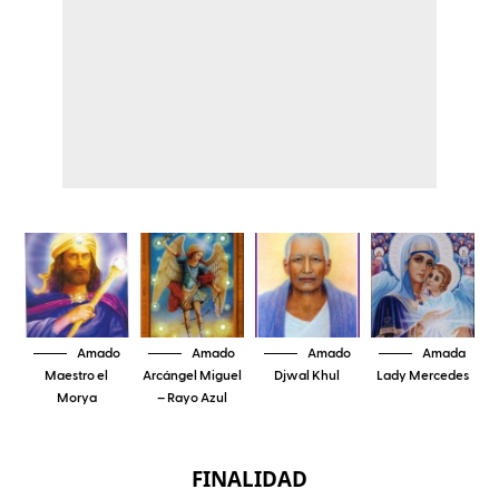
Amado
Amado
Amado
Amada
Maestro el
Arcángel Miguel
Djwal Khul
Lady Mercedes
Morya
– Rayo Azul
FINALIDAD