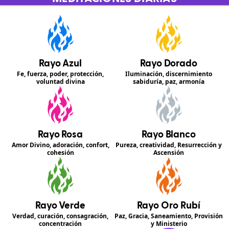
Rayo Azul
Rayo Dorado
Fe, fuerza, poder, protección,
Iluminación, discernimiento
voluntad divina
sabiduría, paz, armonía
Rayo Rosa
Rayo Blanco
Amor Divino, adoración, confort,
Pureza, creatividad, Resurrección y
cohesión
Ascensión
Rayo Verde
Rayo Oro Rubí
Verdad, curación, consagración,
Paz, Gracia, Saneamiento, Provisión
concentración
y Ministerio