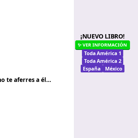
¡NUEVO LIBRO!
✨ VER INFORMACIÓN
Toda América 1
Toda América 2
España
México
no te aferres a él…