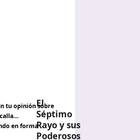
El
Séptimo
n tu opinión sobre
Rayo y sus
 calla…
Poderosos
undo en forma
Decretos